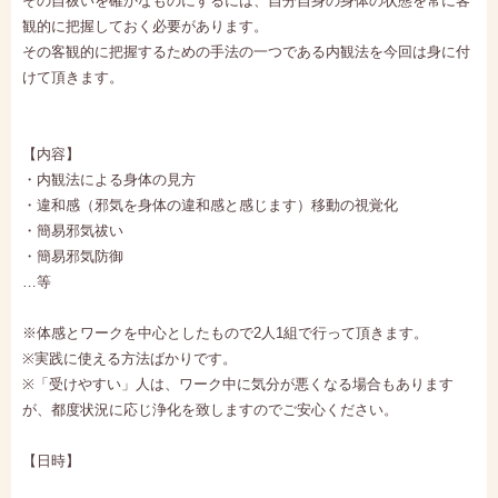
その自祓いを確かなものにするには、自分自身の身体の状態を常に客
観的に把握しておく必要があります。
その客観的に把握するための手法の一つである内観法を今回は身に付
けて頂きます。
【内容】
・内観法による身体の見方
・違和感（邪気を身体の違和感と感じます）移動の視覚化
・簡易邪気祓い
・簡易邪気防御
…等
※体感とワークを中心としたもので2人1組で行って頂きます。
※実践に使える方法ばかりです。
※「受けやすい」人は、ワーク中に気分が悪くなる場合もあります
が、都度状況に応じ浄化を致しますのでご安心ください。
【日時】