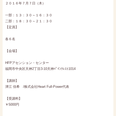
２０１６年７月７日（木）
一部：１３：３０～１６：３０
二部：１８：３０～２１：３０
【定員】
各６名
【会場】
HFPアセンション・センター
福岡市中央区天神2丁目3-10天神ﾊﾟｲﾝｸﾚｽﾄ1014
【講師】
津江 佳希 /株式会社Heart Full-Power代表
【受講料】
￥5000円