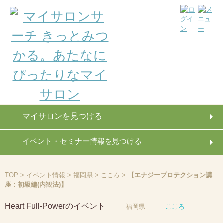
マイサロンを見つける
イベント・セミナー情報を見つける
TOP
>
イベント情報
>
福岡県
>
こころ
>
【エナジープロテクション講
座：初級編(内観法)】
Heart Full-Powerのイベント
福岡県
こころ