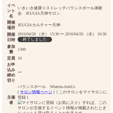
イベ
いきいき健康☆ストレッチバランスボール体験
ント
会 JEUGIA天神サロン
名
開催
JEUGIAカルチャー天神
場所
2016/04/20 （水） 15:30 〜 2016/04/20 （水） 16:30
開催
終了しました
日時
参加
1300
費
定員
10
お申
込み
ー
締め
切り
バランスボール Wisteria-JoinUs
[
サロン情報ページ
] [
このサロンをマイサロンに
主催
登録
]
者